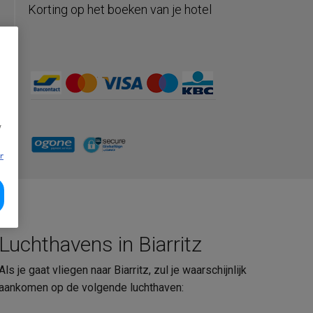
Korting op het boeken van je hotel
w
r
Luchthavens in Biarritz
Als je gaat vliegen naar Biarritz, zul je waarschijnlijk
aankomen op de volgende luchthaven: