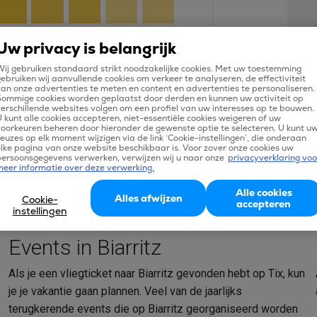
aug
sep
okt
nov
dec
Uw privacy is belangrijk
ij gebruiken standaard strikt noodzakelijke cookies. Met uw toestemming
ebruiken wij aanvullende cookies om verkeer te analyseren, de effectiviteit
an onze advertenties te meten en content en advertenties te personaliseren.
Sommige cookies worden geplaatst door derden en kunnen uw activiteit op
erschillende websites volgen om een profiel van uw interesses op te bouwen.
 kunt alle cookies accepteren, niet-essentiële cookies weigeren of uw
oorkeuren beheren door hieronder de gewenste optie te selecteren. U kunt u
euzes op elk moment wijzigen via de link ‘Cookie-instellingen’, die onderaan
lke pagina van onze website beschikbaar is. Voor zover onze cookies uw
persoonsgegevens verwerken, verwijzen wij u naar onze
privacyverklaring voo
meer informatie over deze verwerking.
Alle cookies
Alles afwijzen
Cookie-
accepteren
instellingen
Events in Biarritz
Als je een vliegticket naar Biarritz gevonden hebt op Tix, kun
je je vakantie gaan plannen. Veel van de jaarlijks
terugkerende events die op Biarritz georganiseerd worden