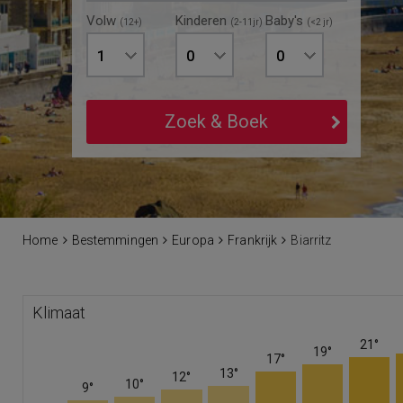
Volw
Kinderen
Baby's
(12+)
(2-11jr)
(<2 jr)
1
0
0
Zoek & Boek
Home
Bestemmingen
Europa
Frankrijk
Biarritz
Klimaat
21°
19°
17°
13°
12°
10°
9°