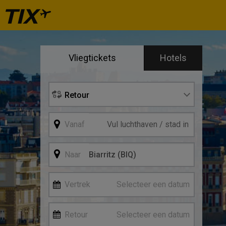
Se
Vliegtickets
Hotels
Vertre
Retour
Vanaf
Naar
Vertrek
Selecteer een datum
Retour
Selecteer een datum