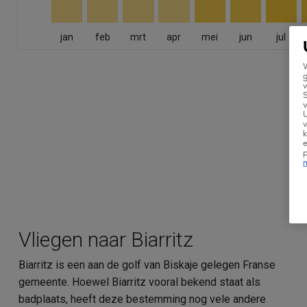
jan
feb
mrt
apr
mei
jun
jul
W
g
v
v
U
v
k
e
Vliegen naar Biarritz
Biarritz is een aan de golf van Biskaje gelegen Franse
gemeente. Hoewel Biarritz vooral bekend staat als
badplaats, heeft deze bestemming nog vele andere