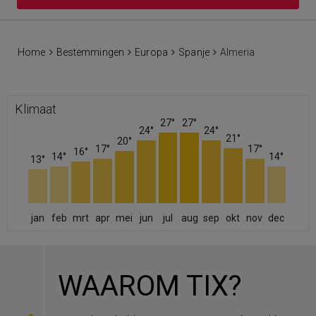
Home
Bestemmingen
Europa
Spanje
Almeria
Klimaat
27°
27°
24°
24°
21°
20°
17°
17°
16°
14°
14°
13°
jan
feb
mrt
apr
mei
jun
jul
aug
sep
okt
nov
dec
WAAROM TIX?