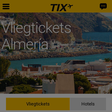
Vliegtickets
Almería
Vliegtickets
Hotels