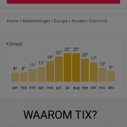
Home
Bestemmingen
Europa
Kroatie
Dubrovnik
Klimaat
25°
25°
22°
20°
18°
17°
13°
12°
11°
9°
8°
8°
jan
feb
mrt
apr
mei
jun
jul
aug
sep
okt
nov
dec
WAAROM TIX?