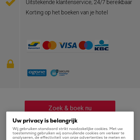
Uitstekende klantenservice, 24/7 bereikbaar
Korting op het boeken van je hotel
Zoek & boek nu
Uw privacy is belangrijk
Wij gebruiken standaard strikt noodzakelijke cookies. Met uw
toestemming gebruiken wij aanvullende cookies om verkeer te
analyseren, de effectiviteit van onze advertenties te meten en