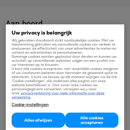
Aan boord
Uw privacy is belangrijk
Economy Class
Wij gebruiken standaard strikt noodzakelijke cookies. Met uw
toestemming gebruiken wij aanvullende cookies om verkeer te
Emirates' Economy Class is ontworpen om u meer ruimte,
analyseren, de effectiviteit van onze advertenties te meten en
content en advertenties te personaliseren.
comfort en een betere service te kunnen bieden. Neem
Sommige cookies worden geplaatst door derden en kunnen uw
activiteit op verschillende websites volgen om een profiel van
plaats, ontspan en geniet van tot wel 2,500 kanalen met
uw interesses op te bouwen.
U kunt alle cookies accepteren, niet-essentiële cookies weigeren
bekroond entertainment. Proef heerlijke, regionaal
of uw voorkeuren beheren door hieronder de gewenste optie te
selecteren. U kunt uw keuzes op elk moment wijzigen via de link
geïnspireerde gerechten, en post berichten op social
‘Cookie-instellingen’, die onderaan elke pagina van onze
website beschikbaar is. Voor zover onze cookies uw
media terwijl u vliegt. Maak elk moment iets nieuws mee
persoonsgegevens verwerken, verwijzen wij u naar
onze
privacyverklaring voor meer informatie over deze
tijdens uw vlucht in Economy Class.
verwerking.
Cookie-instellingen
Business Class
Alle cookies
Alles afwijzen
De Business Class ervaring begint met het allerbeste
accepteren
cabine personeel in de luchtvaartindustrie die zullen