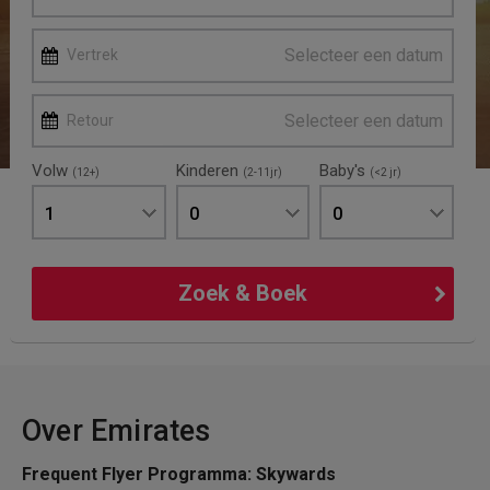
Selecteer een datum
Vertrek
Selecteer een datum
Retour
Volw
Kinderen
Baby's
(12+)
(2-11jr)
(<2 jr)
1
0
0
Zoek & Boek
Over Emirates
Frequent Flyer Programma: Skywards