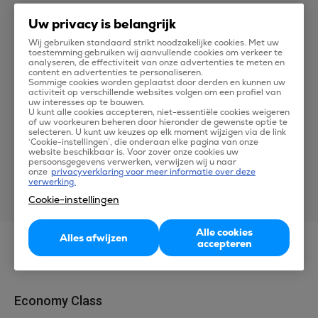
vliegtuigen van fabrikanten Boeing en Embraer. De
Uw privacy is belangrijk
vliegtuigen bieden de passagier veel comfort. De
Wij gebruiken standaard strikt noodzakelijke cookies. Met uw
vriendelijke en eerlijke service is in alles terug te vinden;
toestemming gebruiken wij aanvullende cookies om verkeer te
zowel aan boord als op de grond. De maatschappij heeft
analyseren, de effectiviteit van onze advertenties te meten en
content en advertenties te personaliseren.
een aantal Boeing 787 Dreamliners besteld.
Sommige cookies worden geplaatst door derden en kunnen uw
activiteit op verschillende websites volgen om een profiel van
uw interesses op te bouwen.
U kunt alle cookies accepteren, niet-essentiële cookies weigeren
Star Alliance
of uw voorkeuren beheren door hieronder de gewenste optie te
selecteren. U kunt uw keuzes op elk moment wijzigen via de link
LOT Polish Airlines is lid van de Star Alliance, een
‘Cookie-instellingen’, die onderaan elke pagina van onze
wereldwijd netwerk van samenwerkende
website beschikbaar is. Voor zover onze cookies uw
persoonsgegevens verwerken, verwijzen wij u naar
luchtvaartmaatschappijen.
onze
privacyverklaring voor meer informatie over deze
verwerking.
Cookie-instellingen
Alle cookies
Alles afwijzen
accepteren
Aan boord
Economy Class