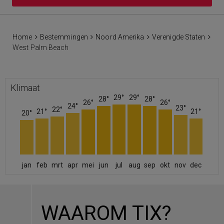
Home
Bestemmingen
Noord Amerika
Verenigde Staten
West Palm Beach
Klimaat
29°
29°
28°
28°
26°
26°
24°
23°
22°
21°
21°
20°
jan
feb
mrt
apr
mei
jun
jul
aug
sep
okt
nov
dec
WAAROM TIX?