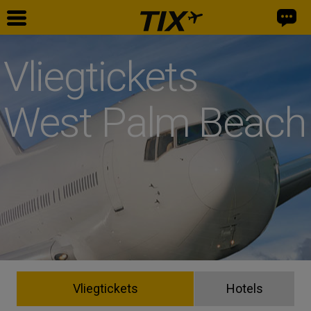
Vliegtickets
West Palm Beach
Vliegtickets
Hotels