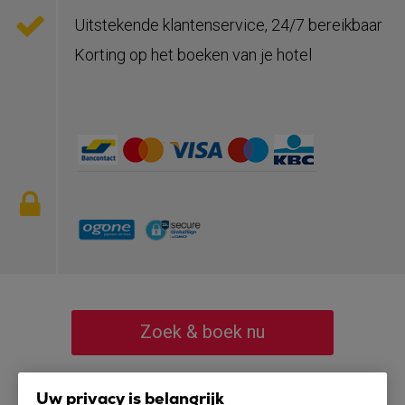
Uitstekende klantenservice, 24/7 bereikbaar
Korting op het boeken van je hotel
Zoek & boek nu
Uw privacy is belangrijk