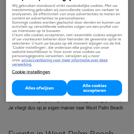
Vliegen naar West Palm Beach
Wij gebruiken standaard strikt noodzakelijke cookies. Met uw
toestemming gebruiken wij aanvullende cookies om verkeer te
analyseren, de effectiviteit van onze advertenties te meten en
content en advertenties te personaliseren.
West Palm Beach is een plaats in het Amerikaanse
Sommige cookies worden geplaatst door derden en kunnen uw
Florida en ligt aan de kust van de Atlantische Oceaan.
activiteit op verschillende websites volgen om een profiel van
uw interesses op te bouwen.
West Palm Beach heeft niet alleen een mooi strand,
U kunt alle cookies accepteren, niet-essentiële cookies weigeren
of uw voorkeuren beheren door hieronder de gewenste optie te
maar ook vele interessante, uiteenlopende, historische
selecteren. U kunt uw keuzes op elk moment wijzigen via de link
‘Cookie-instellingen’, die onderaan elke pagina van onze
wijken, gebouwen en musea. En ook de
website beschikbaar is. Voor zover onze cookies uw
persoonsgegevens verwerken, verwijzen wij u naar
winkelliefhebbers en festivalgangers komen in West
onze
privacyverklaring voor meer informatie over deze
Palm Beach aan hun trekken.
verwerking.
Cookie-instellingen
Wil je op leeuwensafari, naar een normale dierentuin of
lekker afkoelen in één van de waterparken? Dat kan in
Alle cookies
Alles afwijzen
accepteren
West Palm Beach. Op Tix kun je vluchten en vliegtickets
met elkaar vergelijken op criteria die jij belangrijk vindt.
Je vliegt dus op je eigen manier naar West Palm Beach.