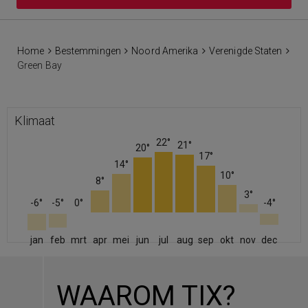
Home
Bestemmingen
Noord Amerika
Verenigde Staten
Green Bay
Klimaat
22°
21°
20°
17°
14°
10°
8°
3°
-6°
-5°
0°
-4°
jan
feb
mrt
apr
mei
jun
jul
aug
sep
okt
nov
dec
WAAROM TIX?