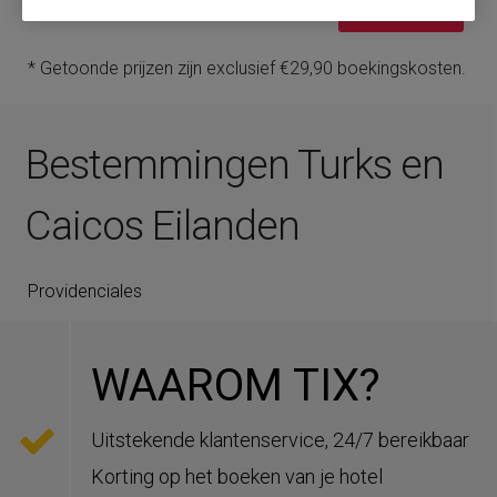
Boek nu
* Getoonde prijzen zijn exclusief €29,90 boekingskosten.
Bestemmingen Turks en
Caicos Eilanden
Providenciales
WAAROM TIX?
Uitstekende klantenservice, 24/7 bereikbaar
Korting op het boeken van je hotel