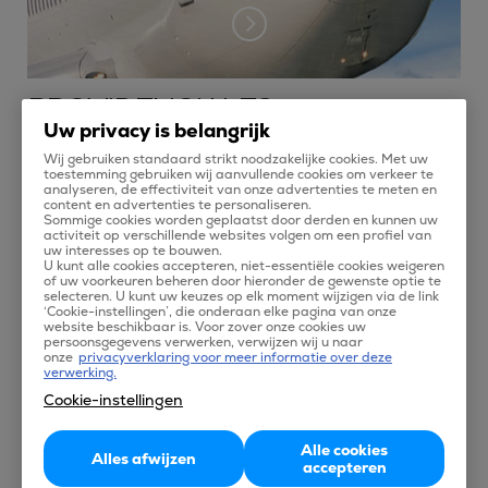
PROVIDENCIALES
Uw privacy is belangrijk
Vluchten naar Providenciales boek je om op reis te gaan naar
Wij gebruiken standaard strikt noodzakelijke cookies. Met uw
toestemming gebruiken wij aanvullende cookies om verkeer te
de Turks and Caicos Islands, twee groepjes Britse eilanden in
analyseren, de effectiviteit van onze advertenties te meten en
content en advertenties te personaliseren.
het Caribisch gebied. De tropische eilanden worden van
Sommige cookies worden geplaatst door derden en kunnen uw
activiteit op verschillende websites volgen om een profiel van
elkaar gescheiden door de Turk Passage. Providenciales en
uw interesses op te bouwen.
U kunt alle cookies accepteren, niet-essentiële cookies weigeren
de andere eilanden zijn een heerlijke plek voor een
of uw voorkeuren beheren door hieronder de gewenste optie te
strandvakantie, maar ook liefhebbers van natuur en
selecteren. U kunt uw keuzes op elk moment wijzigen via de link
‘Cookie-instellingen’, die onderaan elke pagina van onze
watersport kunnen hier hun hart ophalen. De eilanden staan
website beschikbaar is. Voor zover onze cookies uw
persoonsgegevens verwerken, verwijzen wij u naar
bekend om hun rijke flora en fauna langs de kust. Zin om een
onze
privacyverklaring voor meer informatie over deze
verwerking.
vliegticket naar Providenciales te boeken? Je vindt de beste
Cookie-instellingen
vliegtickets naar Providenciales op Tix.
Alle cookies
Alles afwijzen
accepteren