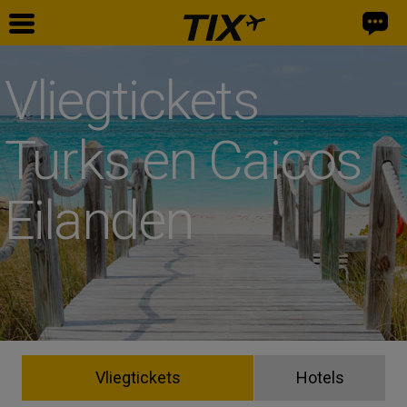
Vliegtickets
Turks en Caicos
Eilanden
Vliegtickets
Hotels