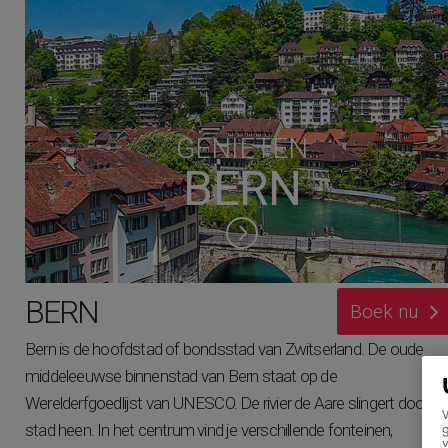
GENIETEN
BERN
BERN
Boek nu
Bern is de hoofdstad of bondsstad van Zwitserland. De oude
middeleeuwse binnenstad van Bern staat op de
Werelderfgoedlijst van UNESCO. De rivier de Aare slingert door d
W
stad heen. In het centrum vind je verschillende fonteinen,
g
v