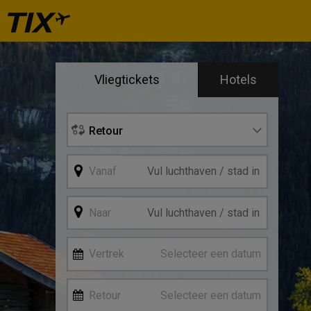
Se
Vliegtickets
Hotels
Vertre
Retour
Vanaf
Naar
Vertrek
Selecteer een datum
Retour
Selecteer een datum