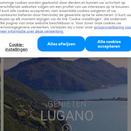
moderne gebouwen. Daarnaast kent deze stad een rijke historie
Sommige cookies worden geplaatst door derden en kunnen uw activiteit op
erschillende websites volgen om een profiel van uw interesses op te bouwen.
wat zich uit in diverse grootse bezienswaardigheden en musea.
 kunt alle cookies accepteren, niet-essentiële cookies weigeren of uw
oorkeuren beheren door hieronder de gewenste optie te selecteren. U kunt u
Jouw vliegtickets voor Zürich vergelijk je gemakkelijk op Tix,
euzes op elk moment wijzigen via de link ‘Cookie-instellingen’, die onderaan
lke pagina van onze website beschikbaar is. Voor zover onze cookies uw
waardoor je gegarandeerd voordelig zult vliegen naar deze
persoonsgegevens verwerken, verwijzen wij u naar onze
privacyverklaring voo
meer informatie over deze verwerking.
prachtige bestemming.
Alle cookies
Alles afwijzen
Cookie-
accepteren
instellingen
GENIETEN
LUGANO