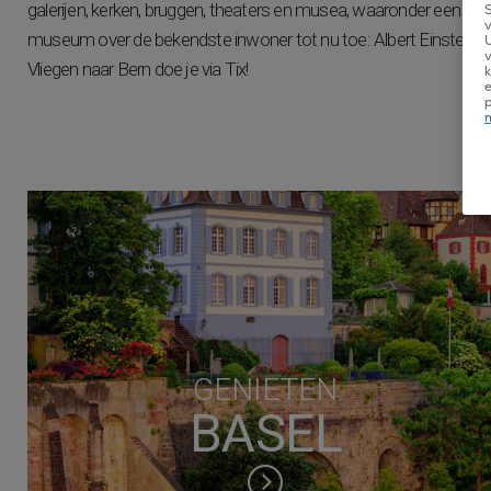
galerijen, kerken, bruggen, theaters en musea, waaronder een
v
museum over de bekendste inwoner tot nu toe: Albert Einstein.
U
v
Vliegen naar Bern doe je via Tix!
k
e
GENIETEN
BASEL