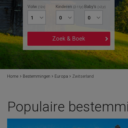
Volw
Kinderen
Baby's
(12+)
(2-11jr)
(<2 jr)
1
0
0
Zoek & Boek
Home
Bestemmingen
Europa
Zwitserland
Populaire bestemm