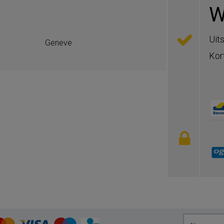
d
W
Uit
Geneve
Kor