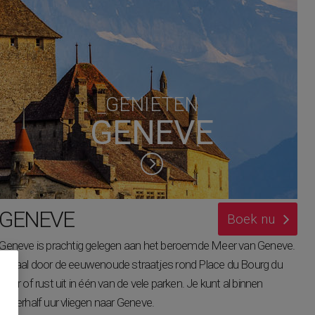
GENIETEN
GENEVE
GENEVE
Boek nu
Geneve is prachtig gelegen aan het beroemde Meer van Geneve.
Dwaal door de eeuwenoude straatjes rond Place du Bourg du
Four of rust uit in één van de vele parken. Je kunt al binnen
anderhalf uur vliegen naar Geneve.