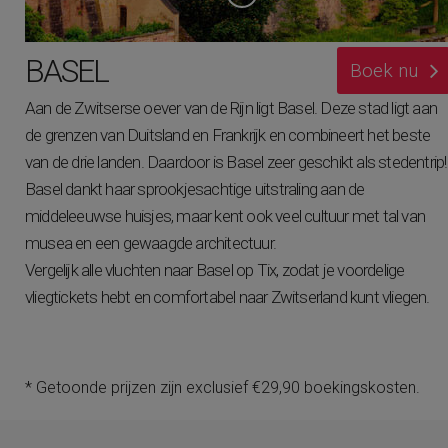
BASEL
Boek nu
Aan de Zwitserse oever van de Rijn ligt Basel. Deze stad ligt aan
de grenzen van Duitsland en Frankrijk en combineert het beste
van de drie landen. Daardoor is Basel zeer geschikt als stedentrip!
Basel dankt haar sprookjesachtige uitstraling aan de
middeleeuwse huisjes, maar kent ook veel cultuur met tal van
musea en een gewaagde architectuur.
Vergelijk alle vluchten naar Basel op Tix, zodat je voordelige
vliegtickets hebt en comfortabel naar Zwitserland kunt vliegen.
* Getoonde prijzen zijn exclusief €29,90 boekingskosten.