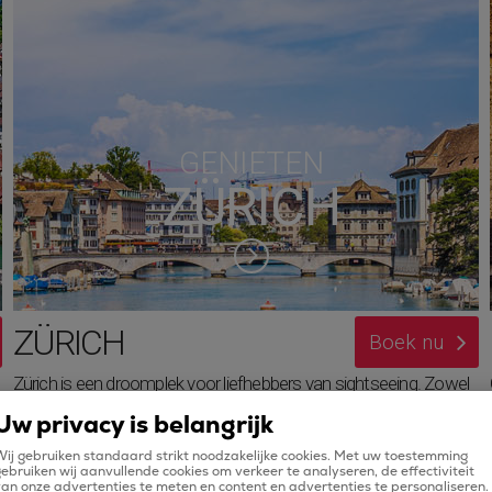
GENIETEN
ZÜRICH
ZÜRICH
Boek nu
Zürich is een droomplek voor liefhebbers van sightseeing. Zowel
op gebied van moderne als historische cultuur. Als één van de
Uw privacy is belangrijk
e
belangrijkste financiële steden van Europa is deze hoofdstad van
ij gebruiken standaard strikt noodzakelijke cookies. Met uw toestemming
Zwitserland voorzien van talloze exclusieve faciliteiten en
ebruiken wij aanvullende cookies om verkeer te analyseren, de effectiviteit
an onze advertenties te meten en content en advertenties te personaliseren.