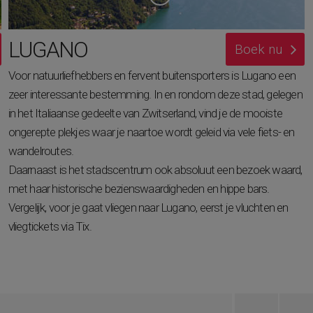
LUGANO
Boek nu
Voor natuurliefhebbers en fervent buitensporters is Lugano een
zeer interessante bestemming. In en rondom deze stad, gelegen
in het Italiaanse gedeelte van Zwitserland, vind je de mooiste
ongerepte plekjes waar je naartoe wordt geleid via vele fiets- en
wandelroutes.
Daarnaast is het stadscentrum ook absoluut een bezoek waard,
met haar historische bezienswaardigheden en hippe bars.
Vergelijk, voor je gaat vliegen naar Lugano, eerst je vluchten en
vliegtickets via Tix.