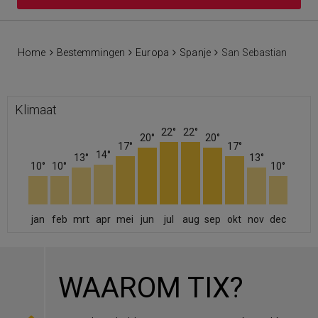
Home
Bestemmingen
Europa
Spanje
San Sebastian
Klimaat
22°
22°
20°
20°
17°
17°
14°
13°
13°
10°
10°
10°
jan
feb
mrt
apr
mei
jun
jul
aug
sep
okt
nov
dec
WAAROM TIX?