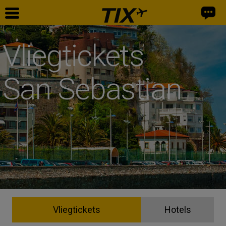
Vliegtickets
San Sebastian
Vliegtickets
Hotels