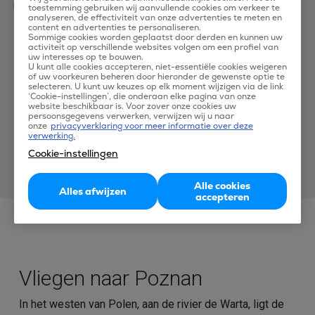
Uitstekende klantenservice, 24/7 bereikbaar
toestemming gebruiken wij aanvullende cookies om verkeer te
analyseren, de effectiviteit van onze advertenties te meten en
Korting op het boeken van je hotel
content en advertenties te personaliseren.
Sommige cookies worden geplaatst door derden en kunnen uw
activiteit op verschillende websites volgen om een profiel van
uw interesses op te bouwen.
U kunt alle cookies accepteren, niet-essentiële cookies weigeren
of uw voorkeuren beheren door hieronder de gewenste optie te
selecteren. U kunt uw keuzes op elk moment wijzigen via de link
‘Cookie-instellingen’, die onderaan elke pagina van onze
website beschikbaar is. Voor zover onze cookies uw
persoonsgegevens verwerken, verwijzen wij u naar
onze
privacyverklaring voor meer informatie over deze
verwerking.
Cookie-instellingen
Alle cookies
Alles afwijzen
accepteren
Vliegen naar Poznan
In het westen van Polen, aan de rivier de Warta, ligt de