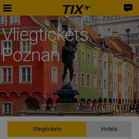
Vliegtickets
Poznan
Vliegtickets
Hotels