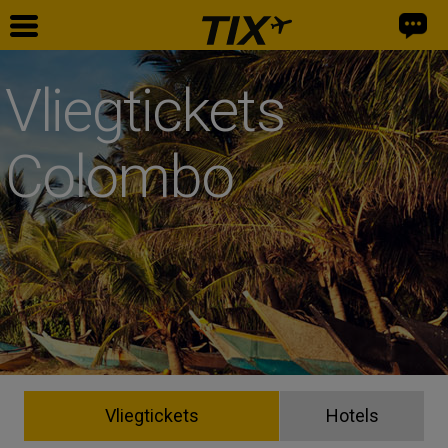
Vliegtickets
Colombo
Vliegtickets
Hotels