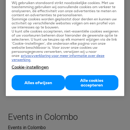
Vliegen naar Colombo
Wij gebruiken standaard strikt noodzakelijke cookies. Met uw
toestemming gebruiken wij aanvullende cookies om verkeer te
analyseren, de effectiviteit van onze advertenties te meten en
Colombo is een grote stad in het westen van Sri Lanka
content en advertenties te personaliseren.
Sommige cookies worden geplaatst door derden en kunnen uw
(voorheen Ceylon). Colombo heeft een grote zeehaven
activiteit op verschillende websites volgen om een profiel van
en is daardoor heel belangrijk als handelsplaats. De
uw interesses op te bouwen.
U kunt alle cookies accepteren, niet-essentiële cookies weigeren
combinatie in deze stad tussen oude en nieuwe
of uw voorkeuren beheren door hieronder de gewenste optie te
selecteren. U kunt uw keuzes op elk moment wijzigen via de link
gebouwen maakt het aantrekkelijk om de stad te
‘Cookie-instellingen’, die onderaan elke pagina van onze
website beschikbaar is. Voor zover onze cookies uw
verkennen. Colombo is voor vele reizigers het begin -en
persoonsgegevens verwerken, verwijzen wij u naar
onze
privacyverklaring voor meer informatie over deze
eindpunt van een rondreis door Sri Lanka. Reis door
verwerking.
Colombo met de bus of ga voor een ritje in de fietstaxi!
Cookie-instellingen
Goedkoop vliegen naar Colombo doe je met één van de
Alle cookies
Alles afwijzen
vele voordelige vluchten en vliegtickets Colombo van
accepteren
Tix!
Events in Colombo
Events in Colombo