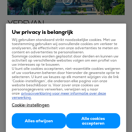
YEREVAN
Uw privacy is belangrijk
Hoewel Armenië bij de meesten niet gezien wordt als een
Wij gebruiken standaard strikt noodzakelijke cookies. Met uw
vakantiebestemming, heeft de mooie stad Yerevan veel te
toestemming gebruiken wij aanvullende cookies om verkeer te
analyseren, de effectiviteit van onze advertenties te meten en
bieden. Het is een bruisende stad met vele musea,
content en advertenties te personaliseren.
Sommige cookies worden geplaatst door derden en kunnen uw
kunstgalerijen, winkels en eetgelegenheden. Bovendien is het
activiteit op verschillende websites volgen om een profiel van
uw interesses op te bouwen.
klimaat aangenaam warm tot zomers heet in de zomer en
U kunt alle cookies accepteren, niet-essentiële cookies weigeren
of uw voorkeuren beheren door hieronder de gewenste optie te
heerst er gezellige vrieskou in de winter. Ook vind je er vele
selecteren. U kunt uw keuzes op elk moment wijzigen via de link
‘Cookie-instellingen’, die onderaan elke pagina van onze
mogelijkheden om uit te gaan. De vele gekleurde
website beschikbaar is. Voor zover onze cookies uw
persoonsgegevens verwerken, verwijzen wij u naar
waterfonteinen in het centrum zijn prachtig om te zien.
onze
privacyverklaring voor meer informatie over deze
verwerking.
Uiteraard kun je zoals altijd voordelige vliegtickets naar
Cookie-instellingen
Yerevan vinden op Tix. Ons aanbod van vluchten naar
Yerevan is uitgebreid, je kunt hier diverse aanbieders
Alle cookies
Alles afwijzen
vergelijken.
accepteren