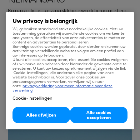
Kilimanjaro ligt in Tanzania vlakbij de wereldberoemde berg
met dezelfde naam. Velen willen eens in hun leven deze
Uw privacy is belangrijk
magische berg, met bijna 6000 meter de hoogste van Afrika,
Wij gebruiken standaard strikt noodzakelijke cookies. Met uw
toestemming gebruiken wij aanvullende cookies om verkeer te
beklimmen. Op de flanken van de berg zijn dan ook altijd
analyseren, de effectiviteit van onze advertenties te meten en
content en advertenties te personaliseren.
groepen wandelaars met hun gidsen te vinden. Naast het
Sommige cookies worden geplaatst door derden en kunnen uw
activiteit op verschillende websites volgen om een profiel van
leveren van een prestatie door de top van de berg te halen,
uw interesses op te bouwen.
U kunt alle cookies accepteren, niet-essentiële cookies weigeren
kun je in het Kilimanjaro Nationaal Park ook genieten van de
of uw voorkeuren beheren door hieronder de gewenste optie te
selecteren. U kunt uw keuzes op elk moment wijzigen via de link
indrukwekkende flora en fauna.
‘Cookie-instellingen’, die onderaan elke pagina van onze
website beschikbaar is. Voor zover onze cookies uw
Goedkoop vliegen naar Kilimanjaro kan via de voordelige
persoonsgegevens verwerken, verwijzen wij u naar
vluchten en vliegtickets naar Kilimanjaro die je kunt vergelijken
onze
privacyverklaring voor meer informatie over deze
verwerking.
op Tix!
Cookie-instellingen
Alle cookies
Alles afwijzen
Boek nu
accepteren